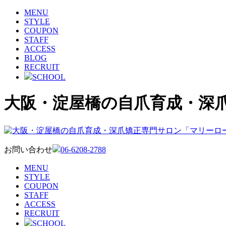
MENU
STYLE
COUPON
STAFF
ACCESS
BLOG
RECRUIT
SCHOOL
大阪・淀屋橋の自爪育成・深
お問い合わせ
06-6208-2788
MENU
STYLE
COUPON
STAFF
ACCESS
RECRUIT
SCHOOL