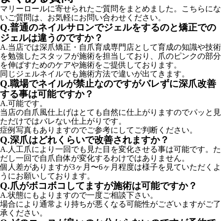
マリーロールに寄せられたご質問をまとめました。こちらにな
いご質問は、お気軽にお問い合わせください。
Q.普通のネイルサロンでジェルをするのと矯正での
ジェルは違うのですか？
A.
当店では深爪矯正・自爪育成専門店として育成の知識や技術
を勉強したスタッフが施術を担当しており、爪のピンクの部分
を伸ばすためのケアや施術をご提供しております。
同じジェルネイルでも施術方法で違いが出てきます。
Q.職場でネイルが禁止なのですがバレずに深爪改善
する事は可能ですか？
A.
可能です。
当店の自爪風仕上げはとても自然に仕上がりますのでパッと見
ただけではバレない仕上がりです。
症例写真もありますのでご参考にしてご判断ください。
Q.深爪はどれくらいで改善されますか？
A.
人工爪により一回でも見た目を変化させる事は可能です。た
だし一回で自爪自体が変化するわけではありません。
個人差がありますが3ヶ月〜6ヶ月程度は様子を見ていただくよ
うにお願いしております。
Q.爪がボコボコしてますが施術は可能ですか？
A.
状態にもよりますので一度ご相談下さい。
場合により通常より持ちが悪くなる可能性がございますがご了
承ください。