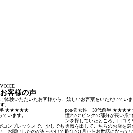
VOICE
お客様の声
ご体験いただいたお客様から、嬉しいお言葉をいただいていま
す。
pon様
女性 30代前半
★★★★★
も
憧れの"ピンクの部分が長い爪"を目指して、矯正サロ
自
ンを探していたところ、口コミや実績の写真を見て、
麗
でも
勇気を出してこちらのお店を選びました。
爪
けで
昨年の1月からお世話になっています。
ス