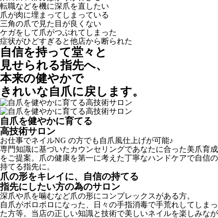
転職などを機に深爪を直したい
爪が肉に埋まってしまっている
三角の爪で見た目が良くない
ケガをして爪がつぶれてしまった
症状がひどすぎると他店から断られた
自信を持って堂々と
見せられる指先へ、
本来の健やかで
きれいな自爪に戻します。
自爪を健やかに育てる
高技術サロン
お仕事でネイルNG の方でも自爪風仕上げが可能♪
専門知識に基づいたカウンセリングであなたに合った美爪育成
をご提案。爪の健康を第一に考えた丁寧なハンドケアで自信の
持てる指先に。
爪の形をキレイに、自信の持てる
指先にしたい方の為のサロン
深爪や爪を噛むなど爪の形にコンプレックスがある方。
自爪がボロボロになった、日々の手指消毒で手荒れしてしまっ
た方等。当店の正しい知識と技術で美しいネイルを楽しみなが