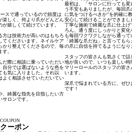
最初は、「サロンに行っても変わらないかも…」とい
お
う不安もありましたが、毎回爪の状態に応じて"どこ
今
度は
に気をつけるべきか"を的確に教えていただけるので
どん
安心して続けることができました。
。
丁寧な施術で綺麗な爪に仕上げてもらえる喜びはもち
ろん、通う度にしっかりと変化を実感できるので今で
ちろ
も毎回ワクワクしながら通っています。
ケア
「綺麗な爪だね」と言ってもらえることもあり、自分
、毎
の爪に自信を持てるようになりました！
スタッフの皆さんも気さくで話しやすく、お店も居心
だい
地が良いので、いつも楽しい時間を過ごしています。
色を
マリーロールのスタッフの皆さんにはとても感謝して
以
います。
てい
深爪で悩まれている方に、ぜひおすすめしたいサロン
です！
い方
COUPON
クーポン