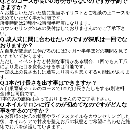
Q.どのコースが良いのか分からないのですが予約で
きますか？
A.
お越しいただいた後に担当ネイリストとご相談の上コースを
決めていただく事が可能です。
所要時間は2時間〜2時間半程度になります。
カウンセリングのみの受付はしておりませんのでご了承下さ
い。
Q.成人式に間に合わせたいのですが深爪は一回でな
おりますか？
A.
自爪が健康的に伸びるのには3ヶ月〜半年ほどの期間を見て
いただいております。
ただし、イベントなど特別な事情がある場合、1回でも人工爪
により見た目を変化させる事は可能です。
一定以上の長さ出しは通常より持ちを悪くする可能性がありま
す。
Q.1本だけ長さを出す事はできますか？
A.
自爪育成ジェルのコースで1本だけ長さだしをする(別途料
金)事は可能です。
1本のみの施術は承っておりませんのでご了承下さい。
Q.ネイルサロンに行くのが初めてなのですがどんな
事をするのですか？
A.
お客様のお爪の状態やライフスタイルをカウンセリングした
後、ネイルケアで甘皮を整えお爪の状態とご希望に合わせた施
術でお爪を保護していきます。