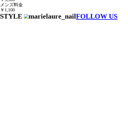
メンズ料金
￥1,100
STYLE
marielaure_nail
FOLLOW US