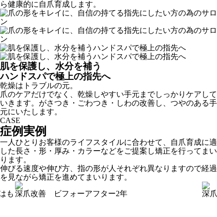
ら健康的に自爪育成します。
肌を保護し、水分を補う
ハンドスパで極上の指先へ
乾燥はトラブルの元。
爪のケアだけでなく、乾燥しやすい手元までしっかりケアして
いきます。がさつき・ごわつき・しわの改善し、つやのある手
元にいたします。
CASE
症例実例
一人ひとりお客様のライフスタイルに合わせて、自爪育成に適
した長さ・形・厚み・カラーなどをご提案し矯正を行ってまい
ります。
伸びる速度や伸び方、指の形が人それぞれ異なりますので経過
を見ながら矯正を進めてまいります。
はも
深爪改善 ビフォーアフター2年
深